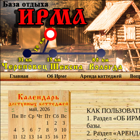
Главная
Об Ирме
Аренда коттеджей
Вопр
<
май, 2026
>
КАК ПОЛЬЗОВАТ
Пн
Вт
Ср
Чт
Пт
Сб
Вс
1. Раздел «ОБ ИРМ
1
2
3
базы.
4
5
6
7
8
9
10
2. Раздел «АРЕНД
11
12
13
14
15
16
17