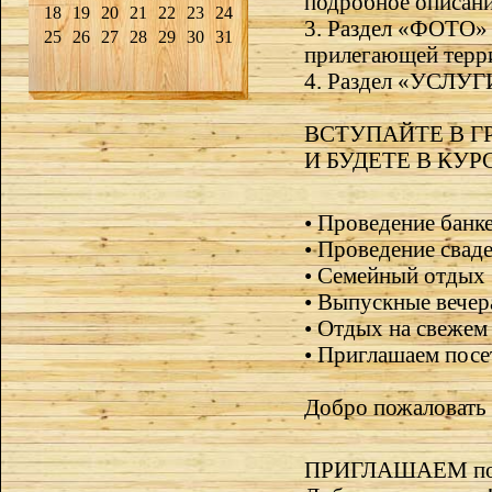
подробное описани
18
19
20
21
22
23
24
3. Раздел «ФОТО» 
25
26
27
28
29
30
31
прилегающей терр
4. Раздел «УСЛУГИ»
ВСТУПАЙТЕ В Г
И БУДЕТЕ В КУ
• Проведение банк
• Проведение свад
• Семейный отдых
• Выпускные вечер
• Отдых на свежем
• Приглашаем посе
Добро пожаловат
ПРИГЛАШАЕМ посет