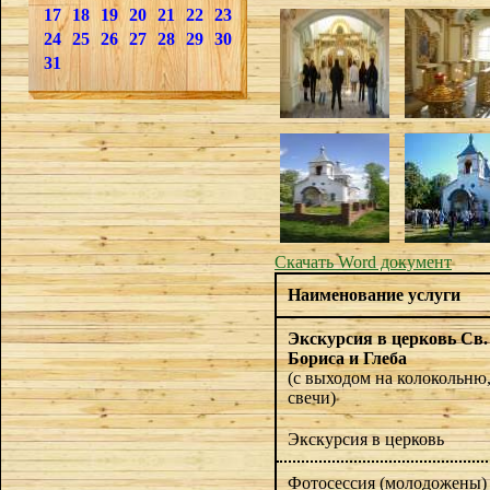
17
18
19
20
21
22
23
24
25
26
27
28
29
30
31
Скачать Word документ
Наименование услуги
Экскурсия в церковь Св.
Бориса и Глеба
(с выходом на колокольню
свечи)
Экскурсия в церковь
Фотосессия (молодожены)