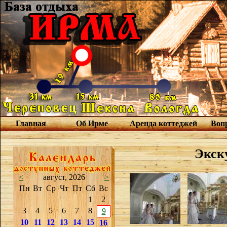
Главная
Об Ирме
Аренда коттеджей
Вопр
Экску
<
август, 2026
>
Пн
Вт
Ср
Чт
Пт
Сб
Вс
1
2
3
4
5
6
7
8
9
10
11
12
13
14
15
16