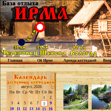
Главная
Об Ирме
Аренда коттеджей
Вопр
<
август, 2026
>
Пн
Вт
Ср
Чт
Пт
Сб
Вс
1
2
3
4
5
6
7
9
8
10
11
12
13
14
16
15