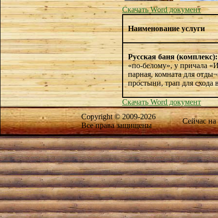
Скачать Word документ
Наименование услуги
Русская баня (комплекс):
«по-белому», у причала «
парная, комната для отды¬
простыни, трап для схода 
Скачать Word документ
Copyright © 2009-2026
Сейчас на
Все права защищены