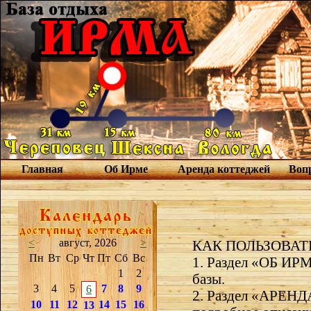
Главная
Об Ирме
Аренда коттеджей
Вопр
<
август, 2026
>
КАК ПОЛЬЗОВАТ
Пн
Вт
Ср
Чт
Пт
Сб
Вс
1. Раздел «ОБ ИРМ
1
2
базы.
3
4
5
7
8
9
6
2. Раздел «АРЕНД
10
11
12
14
15
16
13