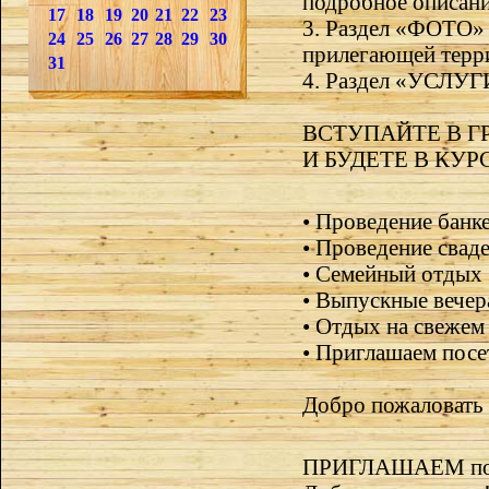
подробное описани
17
18
19
20
21
22
23
3. Раздел «ФОТО» 
24
25
26
27
28
29
30
прилегающей терр
31
4. Раздел «УСЛУГИ»
ВСТУПАЙТЕ В Г
И БУДЕТЕ В КУ
• Проведение банк
• Проведение свад
• Семейный отдых
• Выпускные вечер
• Отдых на свежем
• Приглашаем посе
Добро пожаловат
ПРИГЛАШАЕМ посет